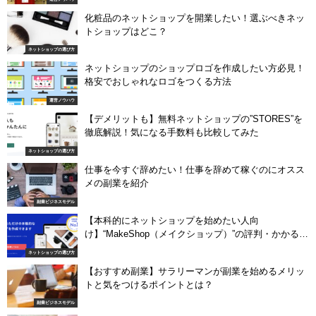
化粧品のネットショップを開業したい！選ぶべきネッ
トショップはどこ？
ネットショップの選び方
ネットショップの​​ショップロゴを作成したい方必見！
格安でおしゃれなロゴをつくる方法
運営ノウハウ
【デメリットも】無料ネットショップの”STORES”を
徹底解説！気になる手数料も比較してみた
ネットショップの選び方
仕事を今すぐ辞めたい！仕事を辞めて稼ぐのにオスス
メの副業を紹介
副業ビジネスモデル
【本科的にネットショップを始めたい人向
け】“MakeShop（メイクショップ）”の評判・かかる費
用は？
ネットショップの選び方
【おすすめ副業】サラリーマンが副業を始めるメリッ
トと気をつけるポイントとは？
副業ビジネスモデル