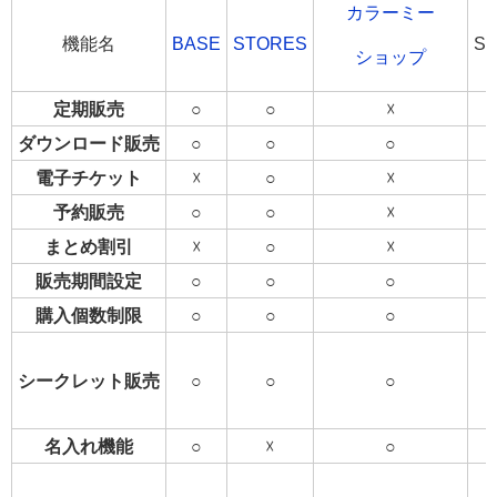
カラーミー
機能名
BASE
STORES
Sh
ショップ
定期販売
○
○
☓
ダウンロード販売
○
○
○
電子チケット
☓
○
☓
予約販売
○
○
☓
まとめ割引
☓
○
☓
販売期間設定
○
○
○
購入個数制限
○
○
○
シークレット販売
○
○
○
名入れ機能
○
☓
○